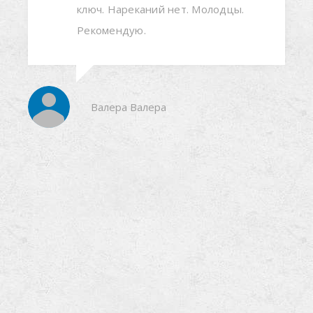
уровне.Оперативно,качественно,индивидуальн
подход к клиентам,короче ребята мастера своег
дела!
Сергей Поделякин