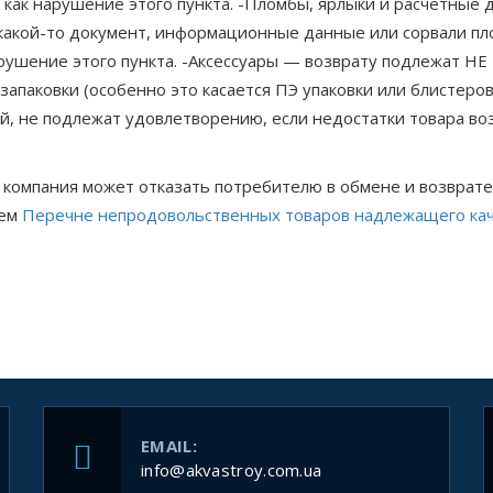
как нарушение этого пункта. -Пломбы, ярлыки и расчётные д
 какой-то документ, информационные данные или сорвали пл
нарушение этого пункта. -Аксессуары — возврату подлежат 
 запаковки (особенно это касается ПЭ упаковки или блистер
й, не подлежат удовлетворению, если недостатки товара в
, компания может отказать потребителю в обмене и возврате
щем
Перечне непродовольственных товаров надлежащего кач
EMAIL:
info@akvastroy.com.ua